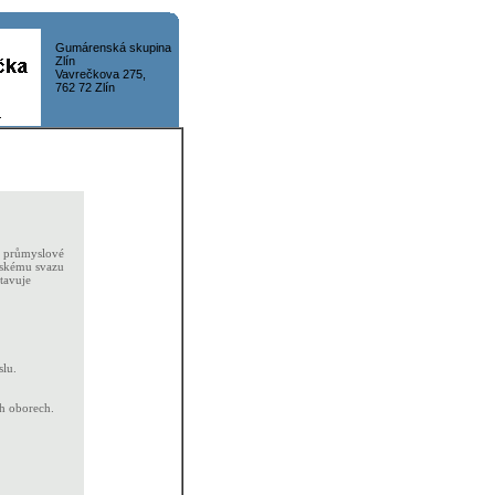
Gumárenská
skupina
Zlín
Vavrečkova 275
,
76
2
72
Zlín
i průmyslové
Českému svazu
tavuje
slu.
h oborech.