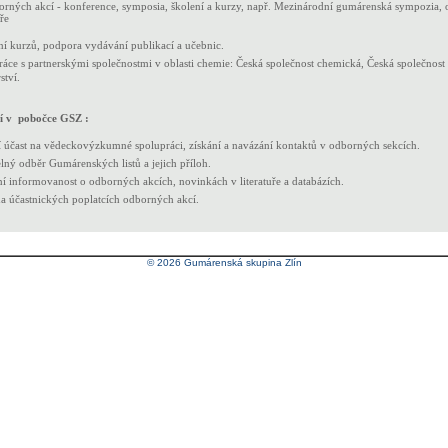
rných akcí - konference, symposia, školení a kurzy, např. Mezinárodní gumárenská sympozia, 
ře
ní kurzů, podpora vydávání publikací a učebnic.
áce s partnerskými společnostmi v oblasti chemie: Česká společnost chemická, Česká společnos
ství.
í v pobočce GSZ :
í účast na vědeckovýzkumné spolupráci, získání a navázání kontaktů v odborných sekcích.
lný odběr Gumárenských listů a jejich příloh.
í informovanost o odborných akcích, novinkách v literatuře a databázích.
a účastnických poplatcích odborných akcí.
©
2
026 Gumárenská skupina Zlín