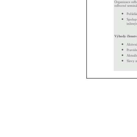
Organizace odbo
odborné seminá
Pořádá
Spolupr
inženýr
Výhody členstv
Aktivn
Pravide
Aktuáln
Slevy n