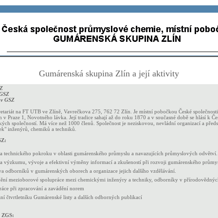
Gumárenská skupina Zlín a její aktivity
SZ
 GSZ
í v GSZ
etariát na FT UTB ve Zlíně, Vavrečkova 275, 762 72 Zlín. Je místní pobočkou České společnost
m v Praze 1, Novotného lávka. Její tradice sahají až do roku 1870 a v současné době se hlásí k 
ých společností. Má více než 1000 členů. Společnost je neziskovou, nevládní organizací a předs
ek" inženýrů, chemiků a techniků.
SZ:
a technického pokroku v oblasti gumárenského průmyslu a navazujících průmyslových odvětví.
a výzkumu, vývoje a efektivní výměny informací a zkušeností při rozvoji gumárenského průmy
a odborníků v gumárenských oborech a organizace jejich dalšího vzdělávání.
ění mezioborové spolupráce mezi chemickými inženýry a techniky, odborníky v přírodovědnýc
ráce při zpracování a zavádění norem
í čtvrtletníku Gumárenské listy a dalších odborných publikací
y ZGS: