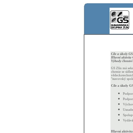
Cíle a úkoly G
Hlavní aktivity
Výhody členstv
GS Zlín má sekr
chemie se sídle
vědeckotechnick
"stavovský spol
Cíle a úkoly G
Podpor
Podpor
Výchov
Usnadn
Spolup
Vydáván
Hlavní aktivit